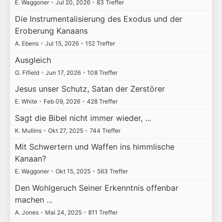
E. Waggoner
•
Jul 20, 2026
•
83 Treffer
Die Instrumentalisierung des Exodus und der
Eroberung Kanaans
A. Ebens
•
Jul 15, 2026
•
152 Treffer
Ausgleich
G. Fifield
•
Jun 17, 2026
•
108 Treffer
Jesus unser Schutz, Satan der Zerstörer
E. White
•
Feb 09, 2026
•
428 Treffer
Sagt die Bibel nicht immer wieder, ...
K. Mullins
•
Okt 27, 2025
•
744 Treffer
Mit Schwertern und Waffen ins himmlische
Kanaan?
E. Waggoner
•
Okt 15, 2025
•
563 Treffer
Den Wohlgeruch Seiner Erkenntnis offenbar
machen ...
A. Jones
•
Mai 24, 2025
•
811 Treffer