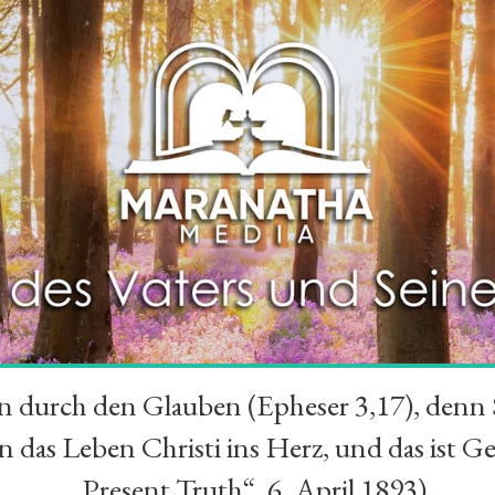
durch den Glauben (Epheser 3,17), denn Se
das Leben Christi ins Herz, und das ist Ge
„Present Truth“, 6. April 1893)