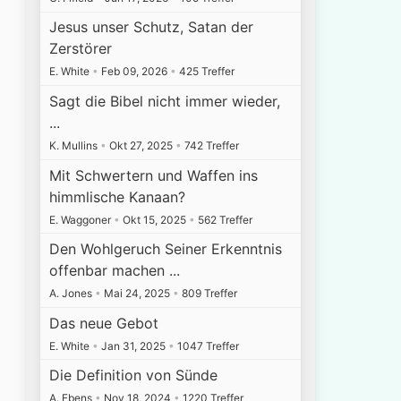
Jesus unser Schutz, Satan der
Zerstörer
E. White
•
Feb 09, 2026
•
425 Treffer
Sagt die Bibel nicht immer wieder,
...
K. Mullins
•
Okt 27, 2025
•
742 Treffer
Mit Schwertern und Waffen ins
himmlische Kanaan?
E. Waggoner
•
Okt 15, 2025
•
562 Treffer
Den Wohlgeruch Seiner Erkenntnis
offenbar machen ...
A. Jones
•
Mai 24, 2025
•
809 Treffer
Das neue Gebot
E. White
•
Jan 31, 2025
•
1047 Treffer
Die Definition von Sünde
A. Ebens
•
Nov 18, 2024
•
1220 Treffer