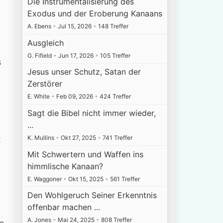
Die Instrumentalisierung des
Exodus und der Eroberung Kanaans
A. Ebens
•
Jul 15, 2026
•
148 Treffer
Ausgleich
G. Fifield
•
Jun 17, 2026
•
105 Treffer
s
Jesus unser Schutz, Satan der
Zerstörer
E. White
•
Feb 09, 2026
•
424 Treffer
Sagt die Bibel nicht immer wieder,
...
K. Mullins
•
Okt 27, 2025
•
741 Treffer
t
Mit Schwertern und Waffen ins
himmlische Kanaan?
E. Waggoner
•
Okt 15, 2025
•
561 Treffer
Den Wohlgeruch Seiner Erkenntnis
offenbar machen ...
A. Jones
•
Mai 24, 2025
•
808 Treffer