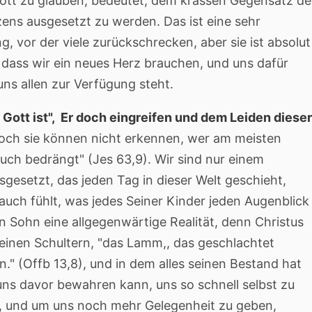
Gott zu glauben, bedeutet, dem krassen Gegensatz de
ns ausgesetzt zu werden. Das ist eine sehr
 vor der viele zurückschrecken, aber sie ist absolut
dass wir ein neues Herz brauchen, und uns dafür
uns allen zur Verfügung steht.
 Gott ist", Er doch eingreifen und dem Leiden dieser
Doch sie können nicht erkennen, wer am meisten
 auch bedrängt" (Jes 63,9). Wir sind nur einem
sgesetzt, das jeden Tag in dieser Welt geschieht,
auch fühlt, was jedes Seiner Kinder jeden Augenblick
en Sohn eine allgegenwärtige Realität, denn Christus
einen Schultern, "das Lamm,, das geschlachtet
." (Offb 13,8), und in dem alles seinen Bestand hat
uns davor bewahren kann, uns so schnell selbst zu
n, und um uns noch mehr Gelegenheit zu geben,