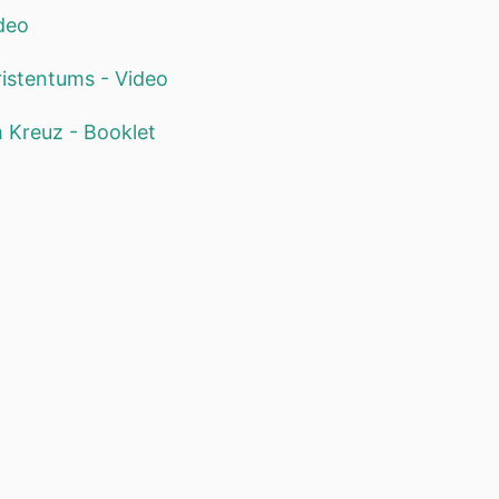
ideo
ristentums - Video
 Kreuz - Booklet