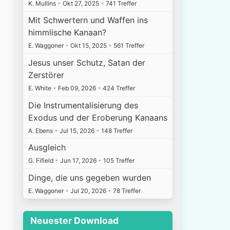
K. Mullins
•
Okt 27, 2025
•
741 Treffer
Mit Schwertern und Waffen ins
himmlische Kanaan?
E. Waggoner
•
Okt 15, 2025
•
561 Treffer
Jesus unser Schutz, Satan der
Zerstörer
E. White
•
Feb 09, 2026
•
424 Treffer
Die Instrumentalisierung des
Exodus und der Eroberung Kanaans
A. Ebens
•
Jul 15, 2026
•
148 Treffer
Ausgleich
G. Fifield
•
Jun 17, 2026
•
105 Treffer
Dinge, die uns gegeben wurden
E. Waggoner
•
Jul 20, 2026
•
78 Treffer
Neuester Download