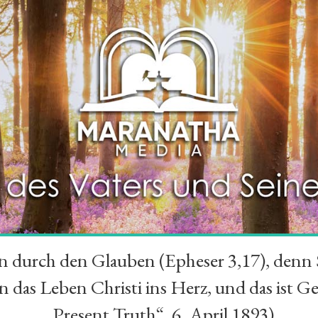
durch den Glauben (Epheser 3,17), denn Se
das Leben Christi ins Herz, und das ist Ge
„Present Truth“, 6. April 1893)