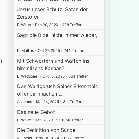
Jesus unser Schutz, Satan der
Zerstörer
E. White
•
Feb 09, 2026
•
428 Treffer
Sagt die Bibel nicht immer wieder,
...
K. Mullins
•
Okt 27, 2025
•
744 Treffer
Mit Schwertern und Waffen ins
it
himmlische Kanaan?
E. Waggoner
•
Okt 15, 2025
•
563 Treffer
Den Wohlgeruch Seiner Erkenntnis
offenbar machen ...
A. Jones
•
Mai 24, 2025
•
811 Treffer
Das neue Gebot
E. White
•
Jan 31, 2025
•
1050 Treffer
Die Definition von Sünde
A. Ebens
•
Nov 18, 2024
•
1222 Treffer