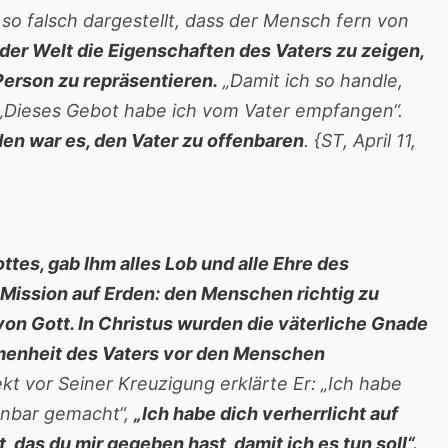
so falsch dargestellt, dass der Mensch fern von
der Welt die Eigenschaften des Vaters zu zeigen,
Person zu repräsentieren.
„Damit ich so handle,
. „Dieses Gebot habe ich vom Vater empfangen“.
rden war es, den Vater zu offenbaren
. {ST, April 11,
tes, gab Ihm alles Lob und alle Ehre des
ission auf Erden: den Menschen richtig zu
on Gott. In Christus wurden die väterliche Gnade
menheit des Vaters vor den Menschen
kt vor Seiner Kreuzigung erklärte Er: „Ich habe
nbar gemacht“,
„Ich habe dich verherrlicht auf
 das du mir gegeben hast, damit ich es tun soll“.