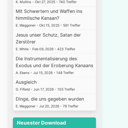
K. Mullins
•
Okt 27, 2025
•
740 Treffer
Mit Schwertern und Waffen ins
himmlische Kanaan?
E. Waggoner
•
Okt 15, 2025
•
561 Treffer
Jesus unser Schutz, Satan der
Zerstörer
E. White
•
Feb 09, 2026
•
423 Treffer
Die Instrumentalisierung des
Exodus und der Eroberung Kanaans
A. Ebens
•
Jul 15, 2026
•
148 Treffer
Ausgleich
G. Fifield
•
Jun 17, 2026
•
105 Treffer
Dinge, die uns gegeben wurden
E. Waggoner
•
Jul 20, 2026
•
78 Treffer
Neuester Download