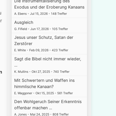
Die Instrumentalisierung des
Exodus und der Eroberung Kanaans
u
A. Ebens
•
Jul 15, 2026
•
148 Treffer
r
Ausgleich
G. Fifield
•
Jun 17, 2026
•
105 Treffer
Jesus unser Schutz, Satan der
Zerstörer
E. White
•
Feb 09, 2026
•
423 Treffer
Sagt die Bibel nicht immer wieder,
...
n
K. Mullins
•
Okt 27, 2025
•
740 Treffer
Mit Schwertern und Waffen ins
himmlische Kanaan?
E. Waggoner
•
Okt 15, 2025
•
561 Treffer
Den Wohlgeruch Seiner Erkenntnis
offenbar machen ...
A. Jones
•
Mai 24, 2025
•
808 Treffer