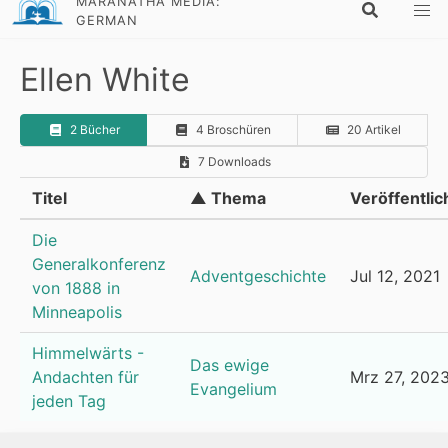
MARANATHA MEDIA:
GERMAN
Ellen White
2 Bücher
4 Broschüren
20 Artikel
7 Downloads
Titel
▲ Thema
Veröffentlic
Die
Generalkonferenz
Adventgeschichte
Jul 12, 2021
von 1888 in
Minneapolis
Himmelwärts -
Das ewige
Andachten für
Mrz 27, 202
Evangelium
jeden Tag