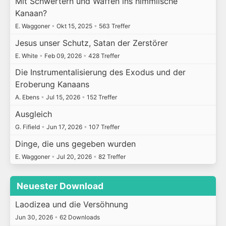
Mit Schwertern und Waffen ins himmlische
Kanaan?
E. Waggoner
•
Okt 15, 2025
•
563 Treffer
Jesus unser Schutz, Satan der Zerstörer
E. White
•
Feb 09, 2026
•
428 Treffer
Die Instrumentalisierung des Exodus und der
Eroberung Kanaans
A. Ebens
•
Jul 15, 2026
•
152 Treffer
Ausgleich
G. Fifield
•
Jun 17, 2026
•
107 Treffer
Dinge, die uns gegeben wurden
E. Waggoner
•
Jul 20, 2026
•
82 Treffer
Neuester Download
Laodizea und die Versöhnung
Jun 30, 2026
•
62 Downloads