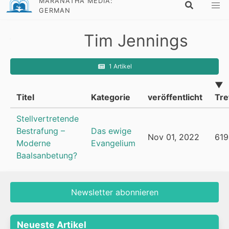
MARANATHA MEDIA:
GERMAN
Tim Jennings
1 Artikel
▼
Titel
Kategorie
veröffentlicht
Tre
Stellvertretende
Bestrafung –
Das ewige
Nov 01, 2022
619
Moderne
Evangelium
Baalsanbetung?
Newsletter abonnieren
Neueste Artikel