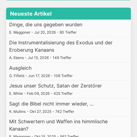
Neueste Artikel
Dinge, die uns gegeben wurden
E. Waggoner
•
Jul 20, 2026
•
80 Treffer
Die Instrumentalisierung des Exodus und der
Eroberung Kanaans
A. Ebens
•
Jul 15, 2026
•
149 Treffer
Ausgleich
G. Fifield
•
Jun 17, 2026
•
106 Treffer
Jesus unser Schutz, Satan der Zerstörer
E. White
•
Feb 09, 2026
•
425 Treffer
Sagt die Bibel nicht immer wieder, ...
K. Mullins
•
Okt 27, 2025
•
742 Treffer
Mit Schwertern und Waffen ins himmlische
Kanaan?
E. Waggoner
•
Okt 15, 2025
•
562 Treffer