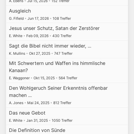
A. Ebens
•
Jul 15, 2026
•
152 Treffer
Ausgleich
G. Fifield
•
Jun 17, 2026
•
108 Treffer
Jesus unser Schutz, Satan der Zerstörer
E. White
•
Feb 09, 2026
•
430 Treffer
Sagt die Bibel nicht immer wieder, ...
K. Mullins
•
Okt 27, 2025
•
747 Treffer
Mit Schwertern und Waffen ins himmlische
Kanaan?
E. Waggoner
•
Okt 15, 2025
•
564 Treffer
Den Wohlgeruch Seiner Erkenntnis offenbar
machen ...
A. Jones
•
Mai 24, 2025
•
812 Treffer
Das neue Gebot
E. White
•
Jan 31, 2025
•
1050 Treffer
Die Definition von Sünde