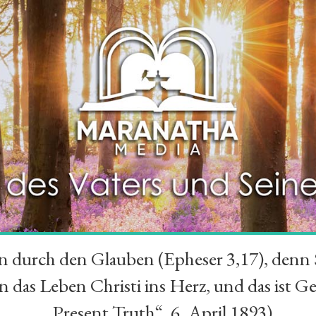
durch den Glauben (Epheser 3,17), denn Se
das Leben Christi ins Herz, und das ist Ge
„Present Truth“, 6. April 1893)