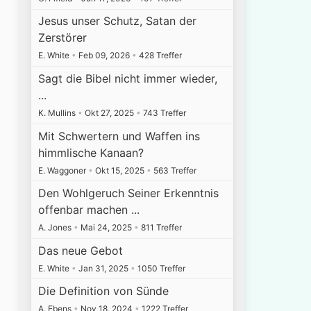
Jesus unser Schutz, Satan der
Zerstörer
E. White
•
Feb 09, 2026
•
428 Treffer
Sagt die Bibel nicht immer wieder,
...
K. Mullins
•
Okt 27, 2025
•
743 Treffer
Mit Schwertern und Waffen ins
himmlische Kanaan?
E. Waggoner
•
Okt 15, 2025
•
563 Treffer
Den Wohlgeruch Seiner Erkenntnis
offenbar machen ...
A. Jones
•
Mai 24, 2025
•
811 Treffer
Das neue Gebot
E. White
•
Jan 31, 2025
•
1050 Treffer
Die Definition von Sünde
A. Ebens
•
Nov 18, 2024
•
1222 Treffer