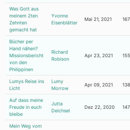
Was Gott aus
meinem 2ten
Yvonne
Mai 21, 2021
16
Zehnten
Eisenblätter
gemacht hat
Bücher per
Hand nähen?
Richard
Missionsbericht
Apr 23, 2021
15
Robison
von den
Philippinen
Lumys Reise ins
Lumy
Apr 09, 2021
13
Licht
Morrow
Auf dass meine
Jutta
Freude in euch
Dez 22, 2020
14
Deichsel
bleibe
Mein Weg vom