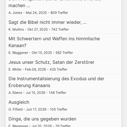
machen ...
A. Jones
•
Mai 24, 2025
•
809 Treffer
Sagt die Bibel nicht immer wieder, ...
K. Mullins
•
Okt 27, 2025
•
742 Treffer
Mit Schwertern und Waffen ins himmlische
Kanaan?
E. Waggoner
•
Okt 15, 2025
•
562 Treffer
Jesus unser Schutz, Satan der Zerstörer
E. White
•
Feb 09, 2026
•
425 Treffer
Die Instrumentalisierung des Exodus und der
Eroberung Kanaans
A. Ebens
•
Jul 15, 2026
•
148 Treffer
Ausgleich
G. Fifield
•
Jun 17, 2026
•
105 Treffer
Dinge, die uns gegeben wurden
E. Waggoner
•
Jul 20, 2026
•
79 Treffer