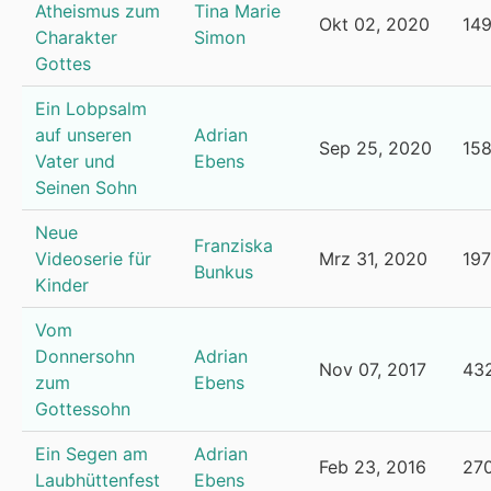
Atheismus zum
Tina Marie
Okt 02, 2020
14
Charakter
Simon
Gottes
Ein Lobpsalm
auf unseren
Adrian
Sep 25, 2020
15
Vater und
Ebens
Seinen Sohn
Neue
Franziska
Videoserie für
Mrz 31, 2020
19
Bunkus
Kinder
Vom
Donnersohn
Adrian
Nov 07, 2017
43
zum
Ebens
Gottessohn
Ein Segen am
Adrian
Feb 23, 2016
27
Laubhüttenfest
Ebens