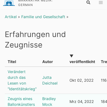
MARANATHA MEDIA:
GERMAN
Artikel
»
Familie und Gesellschaft
»
Erfahrungen und
Zeugnisse
▼
Titel
Autor
veröffentlicht
Tre
Verändert
durch das
Jutta
Okt 02, 2022
116
Lesen von
Deichsel
"Identitätskrieg"
Zeugnis eines
Bradley
Mrz 04, 2022
18
Ballonkünstlers
Mock