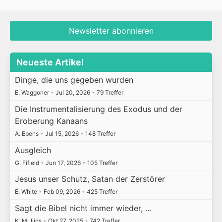
Newsletter abonnieren
Neueste Artikel
Dinge, die uns gegeben wurden
E. Waggoner
•
Jul 20, 2026
•
79 Treffer
Die Instrumentalisierung des Exodus und der
Eroberung Kanaans
A. Ebens
•
Jul 15, 2026
•
148 Treffer
Ausgleich
G. Fifield
•
Jun 17, 2026
•
105 Treffer
Jesus unser Schutz, Satan der Zerstörer
E. White
•
Feb 09, 2026
•
425 Treffer
Sagt die Bibel nicht immer wieder, ...
K. Mullins
•
Okt 27, 2025
•
742 Treffer