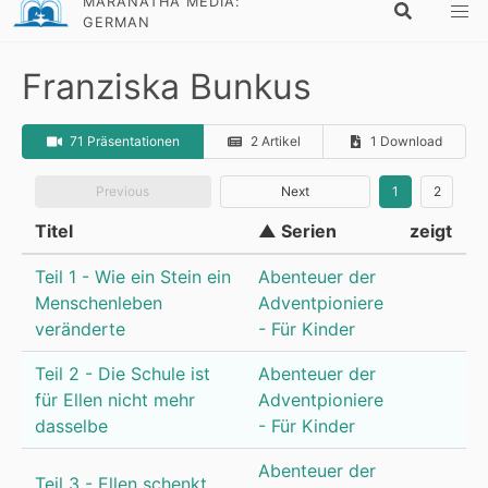
MARANATHA MEDIA:
GERMAN
Franziska Bunkus
71 Präsentationen
2 Artikel
1 Download
Previous
Next
1
2
Titel
▲ Serien
zeigt
Teil 1 - Wie ein Stein ein
Abenteuer der
Menschenleben
Adventpioniere
veränderte
- Für Kinder
Teil 2 - Die Schule ist
Abenteuer der
für Ellen nicht mehr
Adventpioniere
dasselbe
- Für Kinder
Abenteuer der
Teil 3 - Ellen schenkt