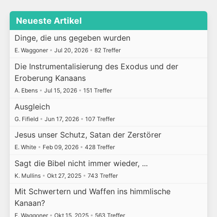
Neueste Artikel
Dinge, die uns gegeben wurden
E. Waggoner
•
Jul 20, 2026
•
82 Treffer
Die Instrumentalisierung des Exodus und der
Eroberung Kanaans
A. Ebens
•
Jul 15, 2026
•
151 Treffer
Ausgleich
G. Fifield
•
Jun 17, 2026
•
107 Treffer
Jesus unser Schutz, Satan der Zerstörer
E. White
•
Feb 09, 2026
•
428 Treffer
Sagt die Bibel nicht immer wieder, ...
K. Mullins
•
Okt 27, 2025
•
743 Treffer
Mit Schwertern und Waffen ins himmlische
Kanaan?
E. Waggoner
•
Okt 15, 2025
•
563 Treffer