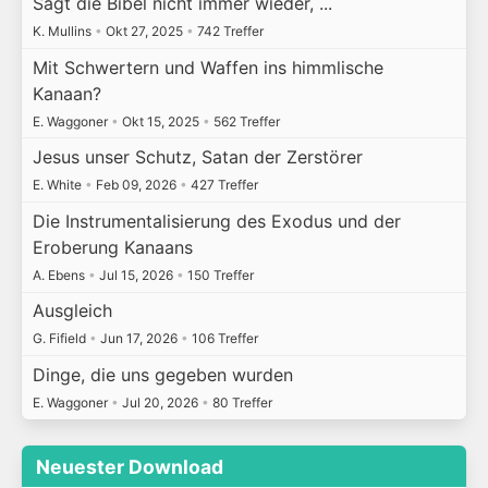
Sagt die Bibel nicht immer wieder, ...
K. Mullins
•
Okt 27, 2025
•
742 Treffer
Mit Schwertern und Waffen ins himmlische
Kanaan?
E. Waggoner
•
Okt 15, 2025
•
562 Treffer
Jesus unser Schutz, Satan der Zerstörer
E. White
•
Feb 09, 2026
•
427 Treffer
Die Instrumentalisierung des Exodus und der
Eroberung Kanaans
A. Ebens
•
Jul 15, 2026
•
150 Treffer
Ausgleich
G. Fifield
•
Jun 17, 2026
•
106 Treffer
Dinge, die uns gegeben wurden
E. Waggoner
•
Jul 20, 2026
•
80 Treffer
Neuester Download